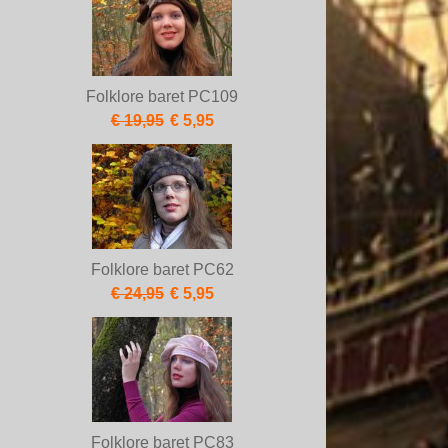
Folklore baret PC109
€ 19,95
€ 5,95
Folklore baret PC62
€ 24,95
€ 5,95
Folklore baret PC83