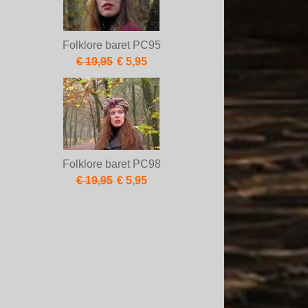
Folklore baret PC95
€ 19,95
€ 5,95
Folklore baret PC98
€ 19,95
€ 5,95