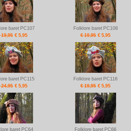
lore baret PC107
Folklore baret PC108
 19,95
€ 5,95
€ 19,95
€ 5,95
lore baret PC115
Folklore baret PC116
 24,95
€ 5,95
€ 19,95
€ 5,95
klore baret PC64
Folklore baret PC66