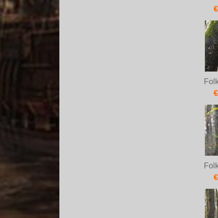
€
Fol
€
Fol
€