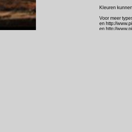
Kleuren kunnen 
Voor meer type
en http://www.
en http://www.
Home
Webshop
Info
Contact
Gastenboek
En meer credi