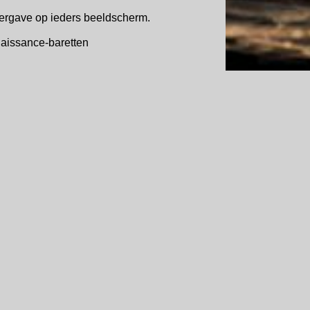
weergave op ieders beeldscherm.
naissance-baretten
ve