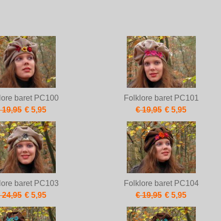
lore baret PC100
Folklore baret PC101
 19,95
€ 5,95
€ 19,95
€ 5,95
lore baret PC103
Folklore baret PC104
 24,95
€ 5,95
€ 19,95
€ 5,95