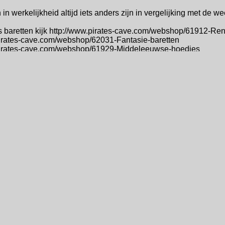
in werkelijkheid altijd iets anders zijn in vergelijking met de 
s baretten kijk http://www.pirates-cave.com/webshop/61912-Re
pirates-cave.com/webshop/62031-Fantasie-baretten
pirates-cave.com/webshop/61929-Middeleeuwse-hoedjes
© 2005 copyright Pirates Ca
t cards
afhankelijk van in welk
land u woont.