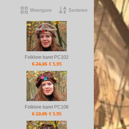
Weergave
Sorteren
Folklore baret PC102
€ 24,95
€ 5,95
Folklore baret PC106
€ 19,95
€ 5,95