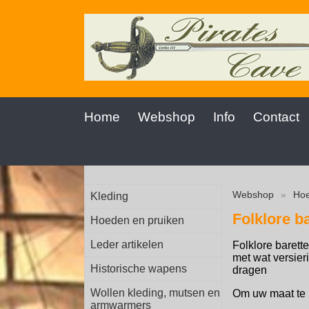
Home
Webshop
Info
Contact
Webshop
»
Hoe
Kleding
Folklore b
Hoeden en pruiken
Leder artikelen
Folklore barett
met wat versier
Historische wapens
dragen
Wollen kleding, mutsen en
Om uw maat te 
armwarmers