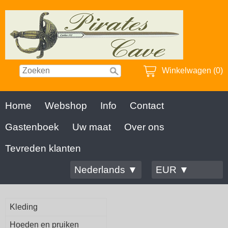
Winkelwagen (0)
Home
Webshop
Info
Contact
Gastenboek
Uw maat
Over ons
Tevreden klanten
Nederlands ▼
EUR ▼
Kleding
Hoeden en pruiken