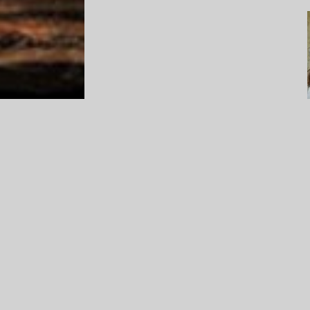
bo
€
bo
€