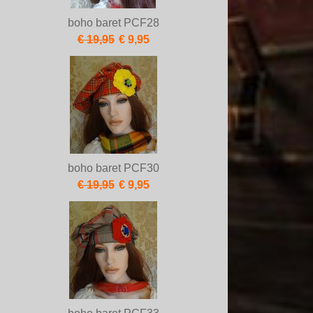
boho baret PCF28
€ 19,95
€ 9,95
boho baret PCF30
€ 19,95
€ 9,95