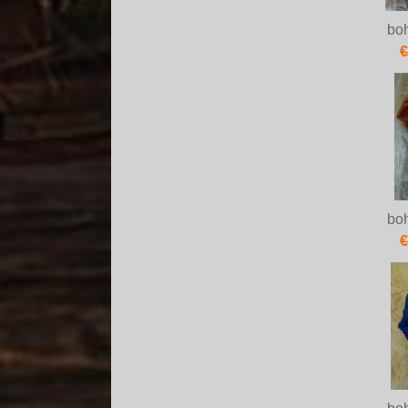
bo
€
bo
€