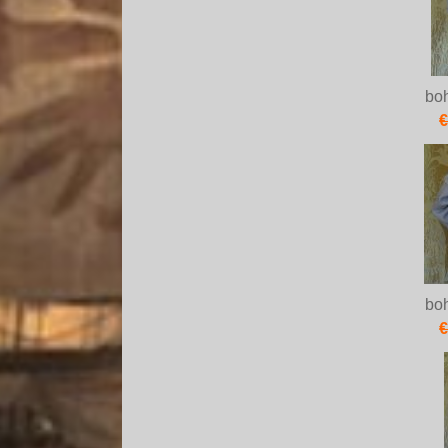
bo
€
bo
€