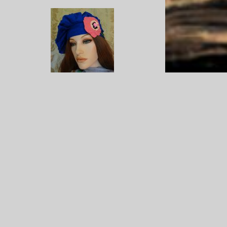
boho baret PCF41
€ 19,95
€ 9,95
boho baret PCF44
€ 19,95
€ 9,95