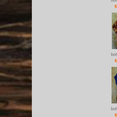
bo
€
bo
€
bo
€