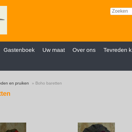
Gastenboek
Uw maat
Over ons
Tevreden k
den en pruiken
» Boho baretten
tten