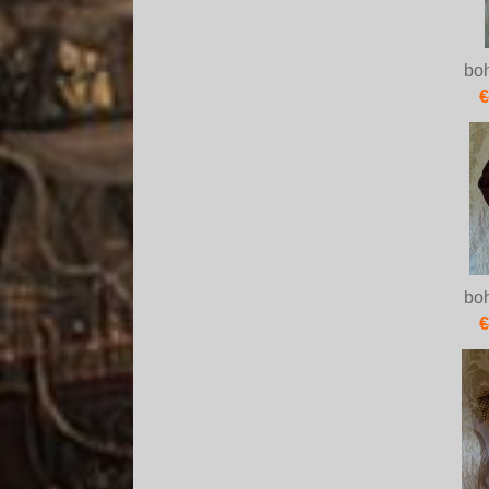
bo
€
bo
€