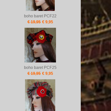
boho baret PCF22
€ 19,95
€ 9,95
boho baret PCF25
€ 19,95
€ 9,95