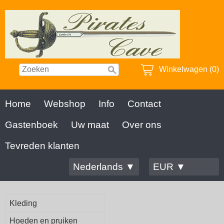
Winkelwagen (0)
Home
Webshop
Info
Contact
Gastenboek
Uw maat
Over ons
Tevreden klanten
Nederlands ▼
EUR ▼
Kleding
Hoeden en pruiken