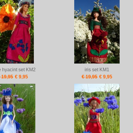
e hyacint set KM2
iris set KM1
 19,95
€ 9,95
€ 19,95
€ 9,95