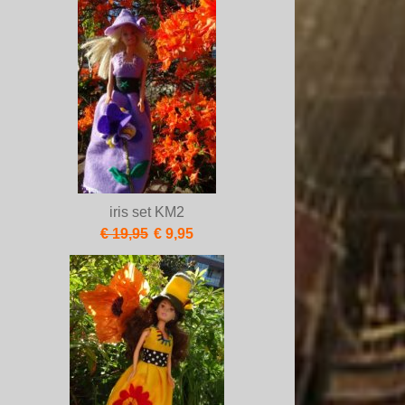
iris set KM2
€ 19,95
€ 9,95