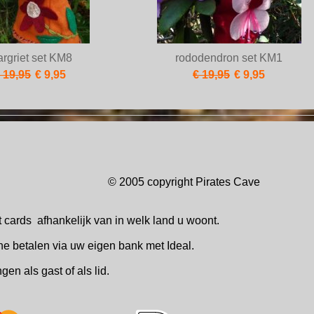
rgriet set KM8
rododendron set KM1
 19,95
€ 9,95
€ 19,95
€ 9,95
© 2005 copyright Pirates Ca
t cards
afhankelijk van in welk
land u woont.
ne betalen via uw eigen bank met Ideal.
ingen
als gast of als lid.