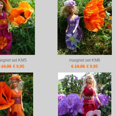
rgriet set KM5
margriet set KM6
 19,95
€ 9,95
€ 19,95
€ 9,95