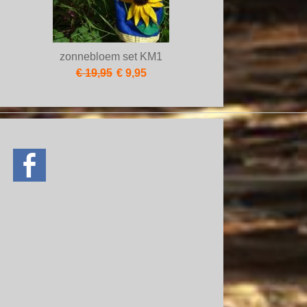
zonnebloem set KM1
€ 19,95
€ 9,95
ve