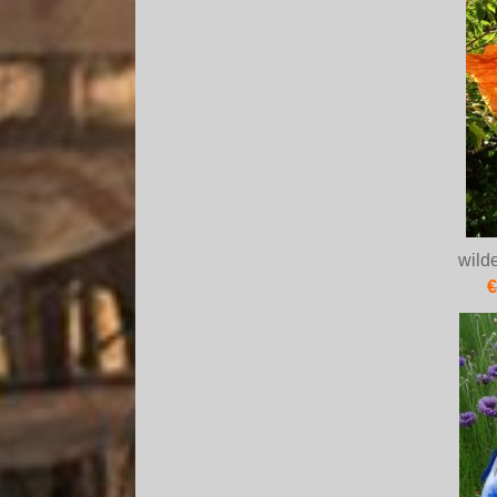
wild
€