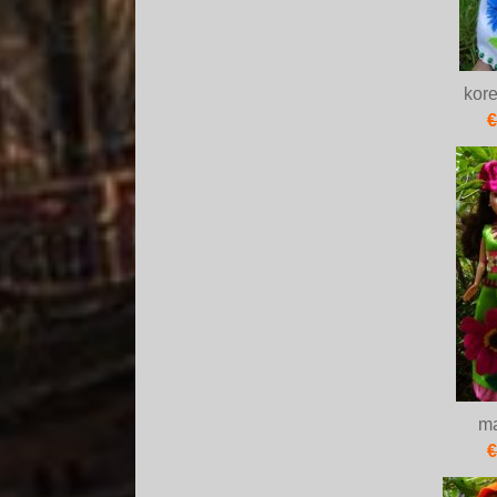
kor
€
ma
€