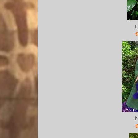
b
€
b
€