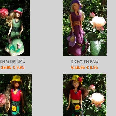
loem set KM1
bloem set KM2
 19,95
€ 9,95
€ 19,95
€ 9,95