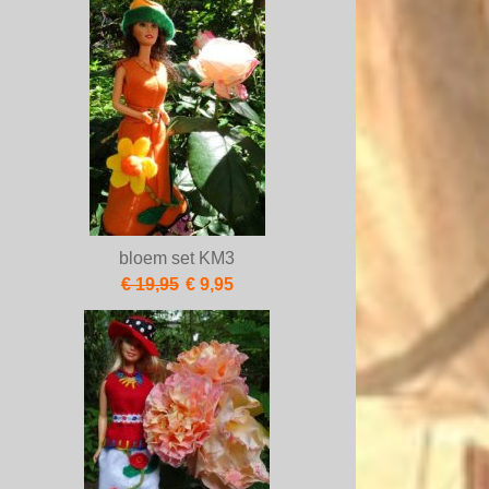
bloem set KM3
€ 19,95
€ 9,95