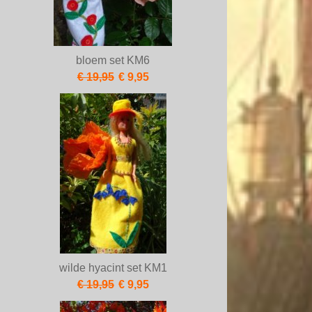
bloem set KM6
€ 19,95
€ 9,95
wilde hyacint set KM1
€ 19,95
€ 9,95