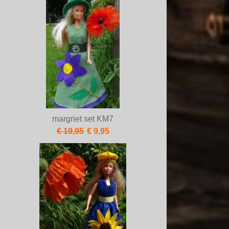
margriet set KM7
€ 19,95
€ 9,95