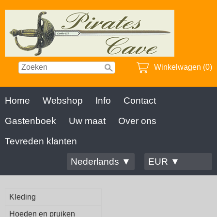
Winkelwagen (0)
Home
Webshop
Info
Contact
Gastenboek
Uw maat
Over ons
Tevreden klanten
Nederlands ▼
EUR ▼
Kleding
Hoeden en pruiken