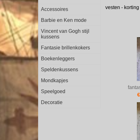
vesten - korti
Accessoires
Barbie en Ken mode
Vincent van Gogh stijl
kussens
Fantasie brillenkokers
Boekenleggers
Speldenkussens
Mondkapjes
fanta
Speelgoed
€
Decoratie