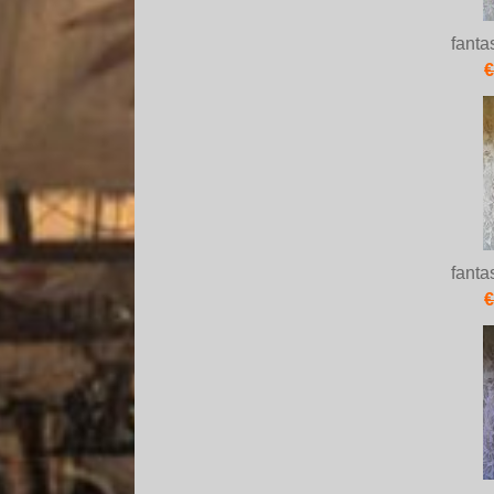
fanta
€
fanta
€