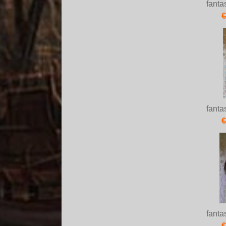
fanta
€
fanta
€
fanta
€