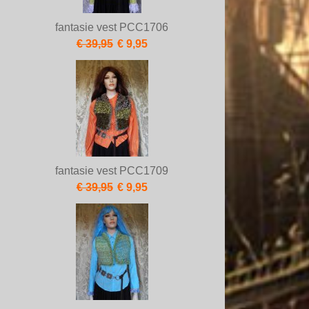
fantasie vest PCC1706
€ 39,95
€ 9,95
fantasie vest PCC1709
€ 39,95
€ 9,95