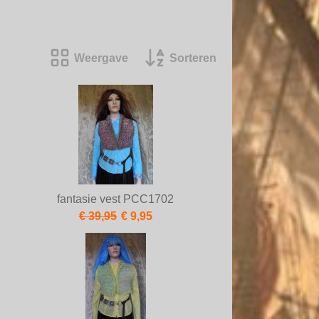
Weergave
Sorteren
fantasie vest PCC1702
€ 39,95
€ 9,95