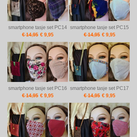
smartphone tasje set PC14
smartphone tasje set PC15
€ 14,95
€ 9,95
€ 14,95
€ 9,95
smartphone tasje set PC16
smartphone tasje set PC17
€ 14,95
€ 9,95
€ 14,95
€ 9,95