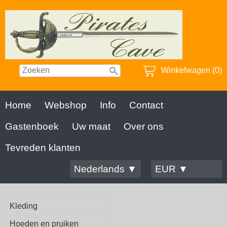
Winkelwagen (0)
Home
Webshop
Info
Contact
Gastenboek
Uw maat
Over ons
Tevreden klanten
Nederlands ▼
EUR ▼
Kleding
Hoeden en pruiken