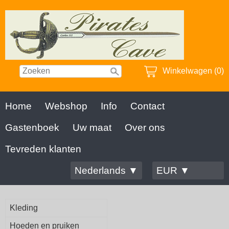
Winkelwagen (0)
Home
Webshop
Info
Contact
Gastenboek
Uw maat
Over ons
Tevreden klanten
Nederlands ▼
EUR ▼
Kleding
Hoeden en pruiken