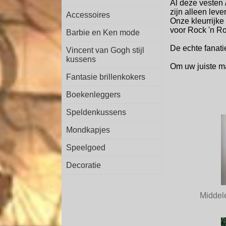
Al deze vesten 
zijn alleen le
Accessoires
Onze kleurrijke
voor Rock 'n R
Barbie en Ken mode
De echte fanati
Vincent van Gogh stijl
kussens
Om uw juiste ma
Fantasie brillenkokers
Boekenleggers
Speldenkussens
Mondkapjes
Speelgoed
Decoratie
Middel