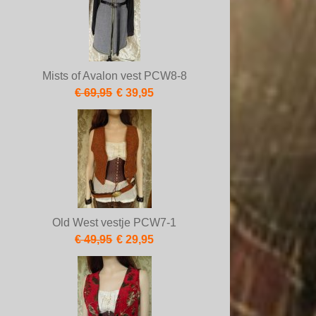
Mists of Avalon vest PCW8-8
€ 69,95
€ 39,95
Old West vestje PCW7-1
€ 49,95
€ 29,95