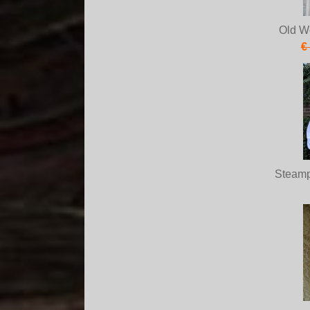
Old W
€
Steam