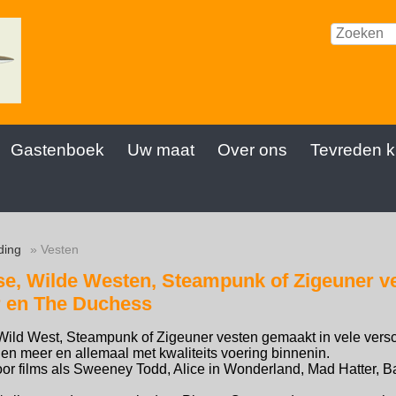
Gastenboek
Uw maat
Over ons
Tevreden k
ding
» Vesten
se, Wilde Westen, Steampunk of Zigeuner v
r en The Duchess
Wild West, Steampunk of Zigeuner vesten gemaakt in vele versch
 en meer en allemaal met kwaliteits voering binnenin.
oor films als Sweeney Todd, Alice in Wonderland, Mad Hatter, 