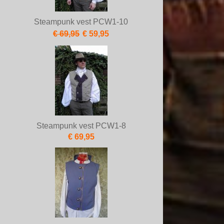
Steampunk vest PCW1-10
€ 69,95
€ 59,95
Steampunk vest PCW1-8
€ 69,95