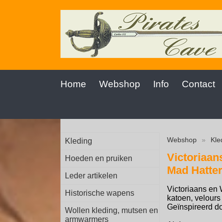
Home
Webshop
Info
Contact
Webshop
»
Kle
Kleding
Victoriaan
Hoeden en pruiken
Mad Hatte
Leder artikelen
Victoriaans en 
Historische wapens
katoen, velours
Geïnspireerd d
Wollen kleding, mutsen en
armwarmers