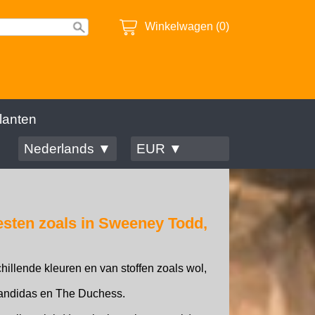
Winkelwagen (0)
lanten
Nederlands ▼
EUR ▼
esten zoals in Sweeney Todd,
illende kleuren en van stoffen zoals wol,
Bandidas en The Duchess.