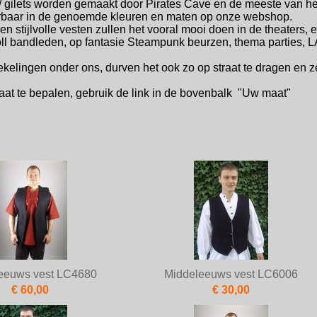
/ gilets worden gemaakt door Pirates Cave en de meeste van hen
verbaar in de genoemde kleuren en maten op onze webshop.
 en stijlvolle vesten zullen het vooral mooi doen in de theaters
oll bandleden, op fantasie Steampunk beurzen, thema parties, 
ekelingen onder ons, durven het ook zo op straat te dragen en z
at te bepalen, gebruik de link in de bovenbalk "Uw maat"
eeuws vest LC4680
Middeleeuws vest LC6006
€ 60,00
€ 30,00