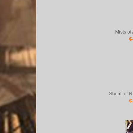
Mists o
€
Sheriff of
€