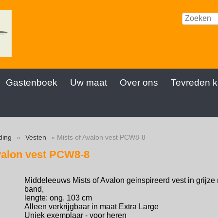
Gastenboek
Uw maat
Over ons
Tevreden k
ding
»
Vesten
» Mists of Avalon vest PCW8-8
valon vest PCW8-8
Middeleeuws Mists of Avalon geinspireerd vest in grijze 
band,
lengte: ong. 103 cm
Alleen verkrijgbaar in maat Extra Large
Uniek exemplaar - voor heren