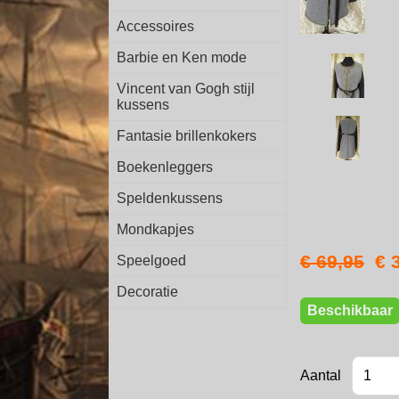
Accessoires
Barbie en Ken mode
Vincent van Gogh stijl
kussens
Fantasie brillenkokers
Boekenleggers
Speldenkussens
Mondkapjes
€ 69,95
€ 
Speelgoed
Decoratie
Beschikbaar
Aantal