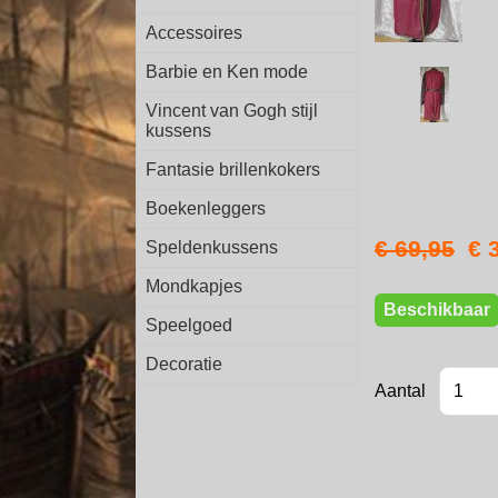
Accessoires
Barbie en Ken mode
Vincent van Gogh stijl
kussens
Fantasie brillenkokers
Boekenleggers
€ 69,95
€ 
Speldenkussens
Mondkapjes
Beschikbaar
Speelgoed
Decoratie
Aantal