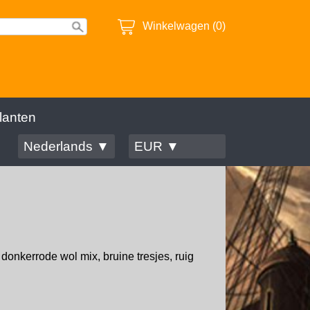
Winkelwagen (0)
lanten
Nederlands ▼
EUR ▼
donkerrode wol mix, bruine tresjes, ruig