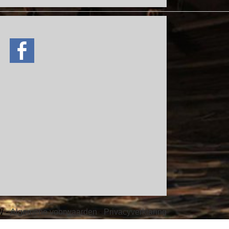
ve
W -
Algemene voorwaarden
-
Privacyverklaring