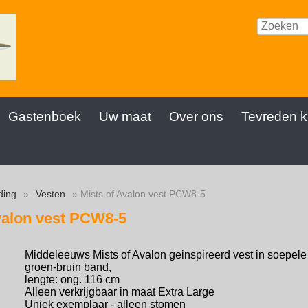
Gastenboek
Uw maat
Over ons
Tevreden k
ding
»
Vesten
» Mists of Avalon vest PCW8-5
valon vest PCW8-5
Middeleeuws Mists of Avalon geinspireerd vest in soepele 
groen-bruin band,
lengte: ong. 116 cm
Alleen verkrijgbaar in maat Extra Large
Uniek exemplaar - alleen stomen