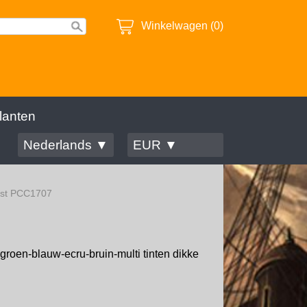
Winkelwagen (0)
lanten
Nederlands ▼
EUR ▼
est PCC1707
groen-blauw-ecru-bruin-multi tinten dikke