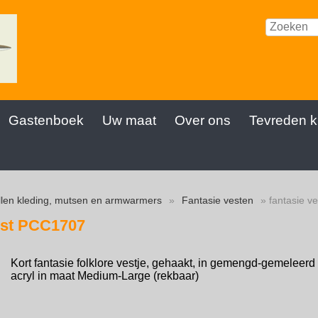
Gastenboek
Uw maat
Over ons
Tevreden k
len kleding, mutsen en armwarmers
»
Fantasie vesten
» fantasie v
est PCC1707
Kort fantasie folklore vestje, gehaakt, in gemengd-gemeleerd 
acryl in maat Medium-Large (rekbaar)