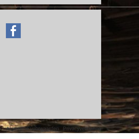
ve
W -
Algemene voorwaarden
-
Privacyverklaring