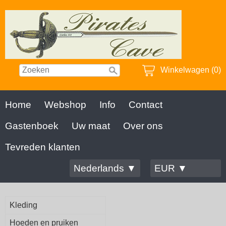
Winkelwagen (0)
Home
Webshop
Info
Contact
Gastenboek
Uw maat
Over ons
Tevreden klanten
Nederlands ▼
EUR ▼
Kleding
Hoeden en pruiken