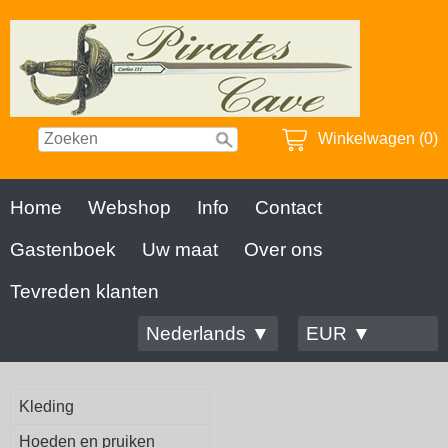
Winkelwagen (0)
Home
Webshop
Info
Contact
Gastenboek
Uw maat
Over ons
Tevreden klanten
Nederlands ▼
EUR ▼
Kleding
Hoeden en pruiken