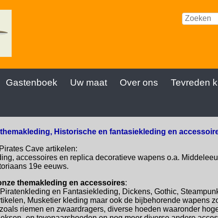
Gastenboek
Uw maat
Over ons
Tevreden k
t themakleding, Historische en fantasiekleding en accessoire
Pirates Cave artikelen:
ding, accessoires en replica decoratieve wapens o.a. Middele
toriaans 19e eeuws.
 onze themakleding en accessoires
:
Piratenkleding en Fantasiekleding, Dickens, Gothic, Steampunk
tikelen, Musketier kleding maar ook de bijbehorende wapens z
n zoals riemen en zwaardragers, diverse hoeden waaronder ho
heksen- en tovenaarshoeden en nog meer diverse andere acces