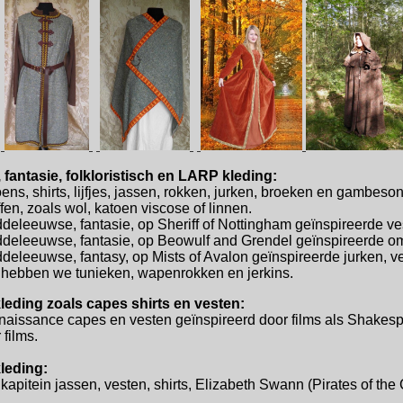
fantasie, folkloristisch en LARP kleding:
ns, shirts, lijfjes, jassen, rokken, jurken, broeken en gambes
fen, zoals wol, katoen viscose of linnen.
ddeleeuwse, fantasie, op Sheriff of Nottingham geïnspireerde v
ddeleeuwse, fantasie, op Beowulf and Grendel geïnspireerde oms
ddeleeuwse, fantasy, op Mists of Avalon geïnspireerde jurken, 
s hebben we tunieken, wapenrokken en jerkins.
eding zoals capes shirts en vesten:
enaissance capes en vesten geïnspireerd door films als Shakes
films.
leding:
 kapitein jassen, vesten, shirts, Elizabeth Swann (Pirates of the