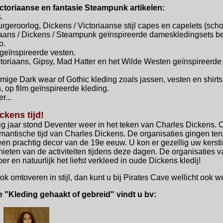
toriaanse en fantasie Steampunk artikelen:
.
geroorlog, Dickens / Victoriaanse stijl capes en capelets (scho
iaans / Dickens / Steampunk geïnspireerde dameskledingsets best
o.
eïnspireerde vesten.
oriaans, Gipsy, Mad Hatter en het Wilde Westen geïnspireerde 
ige Dark wear of Gothic kleding zoals jassen, vesten en shirts, 
, op film geïnspireerde kleding.
r...
kens tijd!
ig jaar stond Deventer weer in het teken van Charles Dickens.
mantische tijd van Charles Dickens. De organisaties gingen ter
en prachtig decor van de 19e eeuw. U kon er gezellig uw kersti
genieten van de activiteiten tijdens deze dagen. De organisati
r en natuurlijk het liefst verkleed in oude Dickens kledij!
ook omtoveren in stijl, dan kunt u bij Pirates Cave wellicht ook 
ie "Kleding gehaakt of gebreid" vindt u bv: