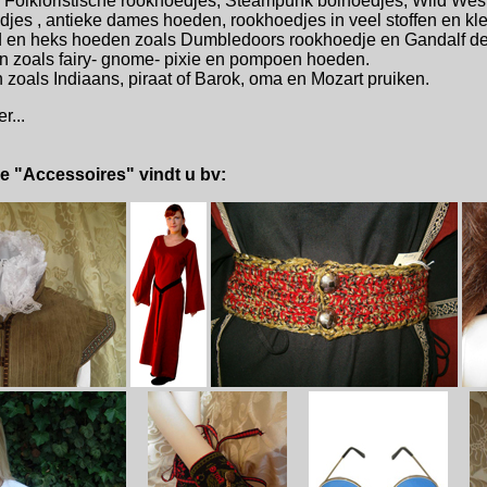
n Folkloristische rookhoedjes, Steampunk bolhoedjes, Wild Wes
jes , antieke dames hoeden, rookhoedjes in veel stoffen en kl
d en heks hoeden zoals Dumbledoors rookhoedje en Gandalf de 
n zoals fairy- gnome- pixie en pompoen hoeden.
 zoals Indiaans, piraat of Barok, oma en Mozart pruiken.
r...
tie "Accessoires" vindt u bv: