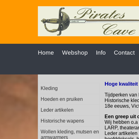
Home
Webshop
Info
Contact
H
oge kwalitei
Kleding
Tijdperken van 
Hoeden en pruiken
Historische kle
18e eeuws, Vic
Leder artikelen
Een greep uit
Historische wapens
Wij hebben o.a 
LARP, theaterar
Wollen kleding, mutsen en
Leder artikele
armwarmers
hoofddeksels, 