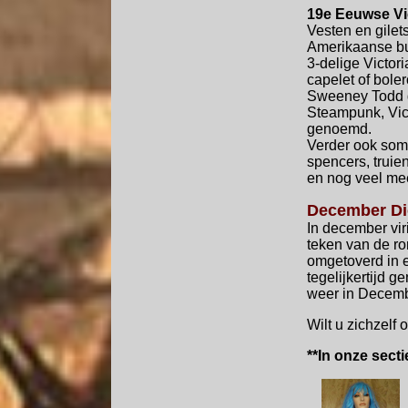
19e Eeuwse Vic
Vesten en gilets
Amerikaanse bur
3-delige Victor
capelet of boler
Sweeney Todd g
Steampunk, Vict
genoemd.
Verder ook somm
spencers, truien
en nog veel mee
December Dic
In december vir
teken van de ro
omgetoverd in e
tegelijkertijd 
weer in Decembe
Wilt u zichzelf 
**In onze sect