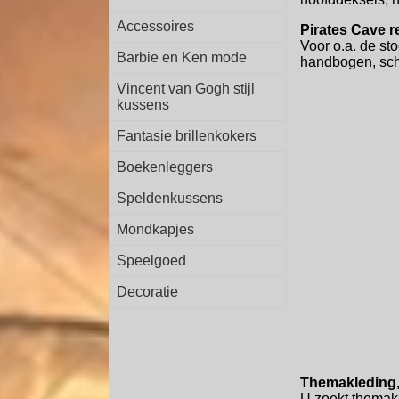
Accessoires
Pirates Cave r
Voor o.a. de st
Barbie en Ken mode
handbogen, schi
Vincent van Gogh stijl
kussens
Fantasie brillenkokers
Boekenleggers
Speldenkussens
Mondkapjes
Speelgoed
Decoratie
Themakleding,
U zoekt themakl