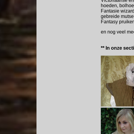
Victoriaanse e
hoeden, bolhoed
Fantasie wizar
gebreide mutse
Fantasy pruiken
en nog veel mee
** In onze sec