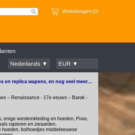
Winkelwagen (0)
lanten
Nederlands ▼
EUR ▼
s en replica wapens, en nog veel meer....
euws – Renaissance - 17e eeuws – Barok -
, enige westernkleding en hoeden, Pixie,
oals rapieren en zwaarden.
ge hoeden, bolhoedjes middeleeuwse
soires.