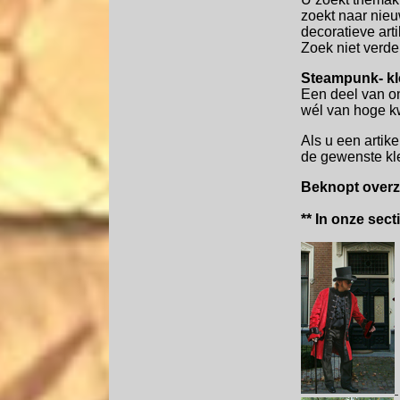
zoekt naar nieu
decoratieve arti
Zoek niet verde
Steampunk- kl
Een deel van on
wél van hoge kw
Als u een artike
de gewenste kle
Beknopt overzi
** In onze sect