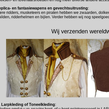
eplica- en fantasiewapens en gevechtsuitrusting
:
oere ridders, musketeers en piraten hebben we zwaarden, dolke
lden, ridderhelmen en bijlen. Verder hebben wij nog speelgoed, 
Wij verzenden 
 Larpkleding of Toneelkleding
:
eding omdat u re-enactor bent, of u bent geïnteresseerd in LARP