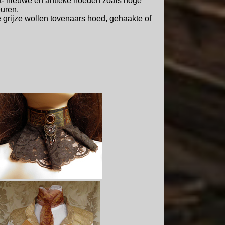
t- nieuwe en antieke hoeden zoals hoge
euren.
grijze wollen tovenaars hoed, gehaakte of