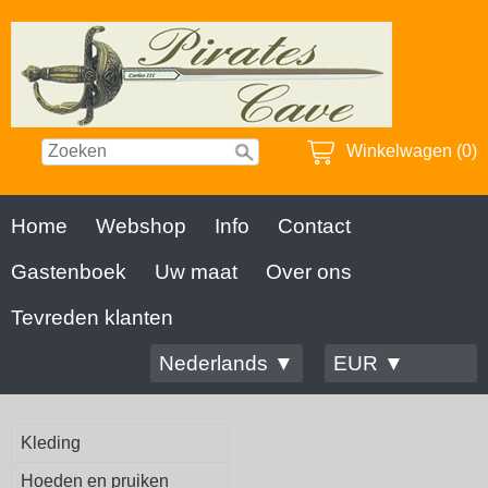
Winkelwagen (0)
Home
Webshop
Info
Contact
Gastenboek
Uw maat
Over ons
Tevreden klanten
Nederlands ▼
EUR ▼
Kleding
Hoeden en pruiken