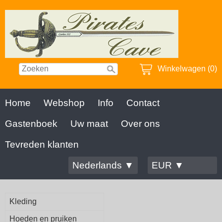
Winkelwagen (0)
Home
Webshop
Info
Contact
Gastenboek
Uw maat
Over ons
Tevreden klanten
Nederlands ▼
EUR ▼
Kleding
Hoeden en pruiken