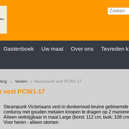
Gastenboek
Uw maat
Over ons
Tevreden k
ding
»
Vesten
» Steampunk vest PCW1-17
 vest PCW1-17
Steampunk Victoriaans vest in donkerrood-bruine gebloemde v
corduroy met gouden metalen knopen te dragen op 2 manieren,
Alleen verkrijgbaar in maat Large (borst: 112 cm, buik: 108 cm
Voor heren - alleen stomen