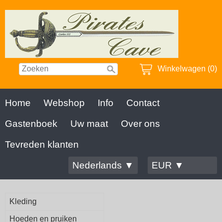
Winkelwagen (0)
Home
Webshop
Info
Contact
Gastenboek
Uw maat
Over ons
Tevreden klanten
Nederlands ▼
EUR ▼
Kleding
Hoeden en pruiken