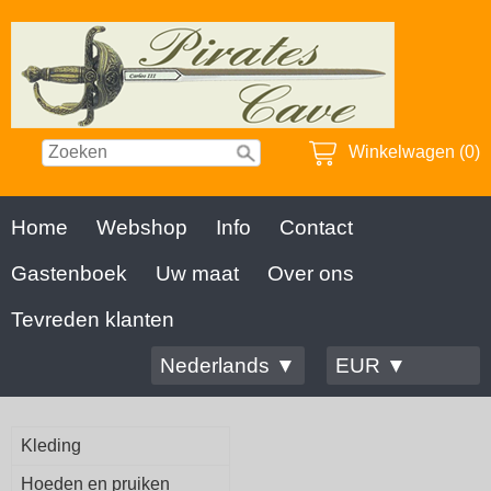
Winkelwagen (0)
Home
Webshop
Info
Contact
Gastenboek
Uw maat
Over ons
Tevreden klanten
Nederlands ▼
EUR ▼
Kleding
Hoeden en pruiken