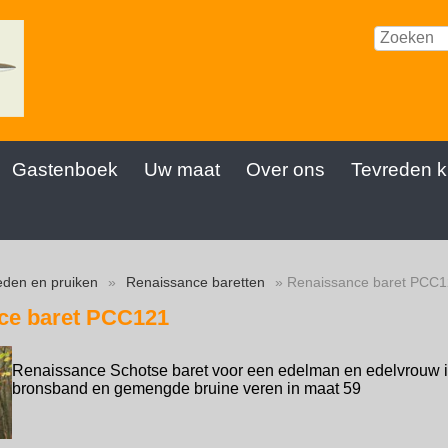
Gastenboek
Uw maat
Over ons
Tevreden k
den en pruiken
»
Renaissance baretten
» Renaissance baret PCC
ce baret PCC121
Renaissance Schotse baret voor een edelman en edelvrouw i
bronsband en gemengde bruine veren in maat 59