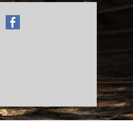
ve
W -
Algemene voorwaarden
-
Privacyverklaring