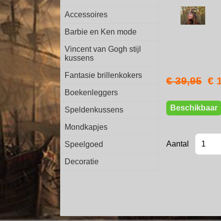
Accessoires
Barbie en Ken mode
Vincent van Gogh stijl
kussens
Fantasie brillenkokers
€ 39,95
€ 
Boekenleggers
Beschikbaar
Speldenkussens
Mondkapjes
Aantal
Speelgoed
Decoratie