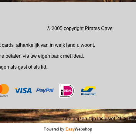
© 2005 copyright Pirates Ca
t cards
afhankelijk van in welk
land u woont.
ne betalen via uw eigen bank met Ideal.
ingen
als gast of als lid.
Alle prijzen zijn Inclusief 21% BT
Powered by
Easy
Webshop