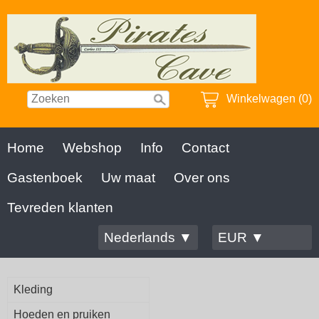
Winkelwagen (0)
Home
Webshop
Info
Contact
Gastenboek
Uw maat
Over ons
Tevreden klanten
Nederlands ▼
EUR ▼
Kleding
Hoeden en pruiken