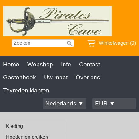
Winkelwagen (0)
Home
Webshop
Info
Contact
Gastenboek
Uw maat
Over ons
Tevreden klanten
Nederlands ▼
EUR ▼
Kleding
Hoeden en pruiken