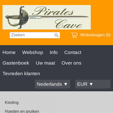
Winkelwagen (0)
Home
Webshop
Info
Contact
Gastenboek
Uw maat
Over ons
Tevreden klanten
Nederlands ▼
EUR ▼
Kleding
Hoeden en pruiken