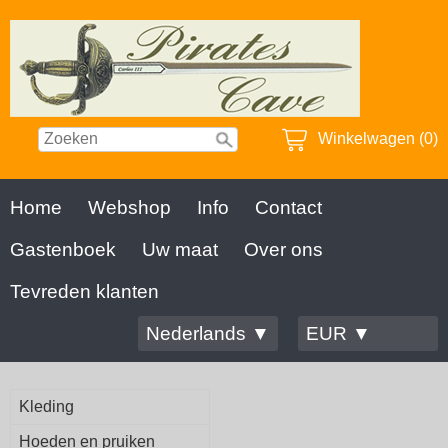
Winkelwagen (0)
Home
Webshop
Info
Contact
Gastenboek
Uw maat
Over ons
Tevreden klanten
Nederlands ▼
EUR ▼
Kleding
Hoeden en pruiken