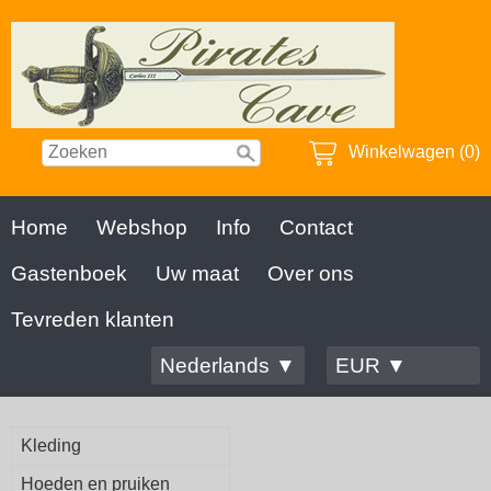
Winkelwagen (0)
Home
Webshop
Info
Contact
Gastenboek
Uw maat
Over ons
Tevreden klanten
Nederlands ▼
EUR ▼
Kleding
Hoeden en pruiken