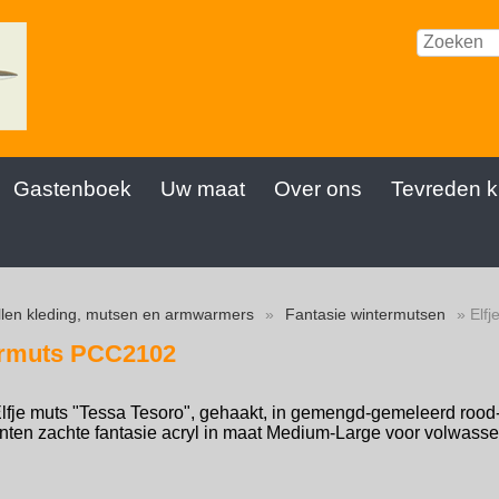
Gastenboek
Uw maat
Over ons
Tevreden k
len kleding, mutsen en armwarmers
»
Fantasie wintermutsen
» Elfj
termuts PCC2102
lfje muts "Tessa Tesoro", gehaakt, in gemengd-gemeleerd rood-r
inten zachte fantasie acryl in maat Medium-Large voor volwass