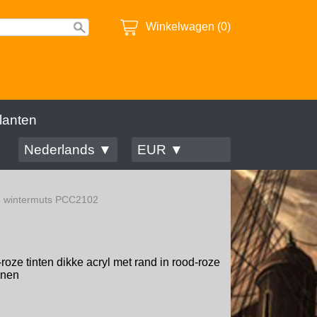
Winkelwagen (0)
lanten
Nederlands ▼
EUR ▼
e wintermuts PCC2102
oze tinten dikke acryl met rand in rood-roze
enen