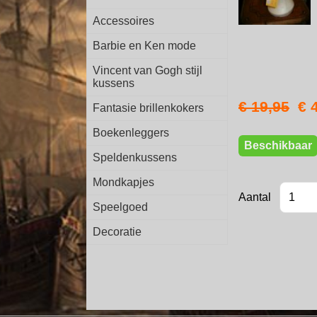
Accessoires
Barbie en Ken mode
Vincent van Gogh stijl
kussens
€ 19,95
€ 
Fantasie brillenkokers
Boekenleggers
Beschikbaar
Speldenkussens
Mondkapjes
Aantal
Speelgoed
Decoratie