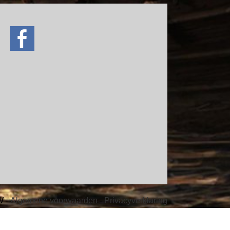
ve
W -
Algemene voorwaarden
-
Privacyverklaring