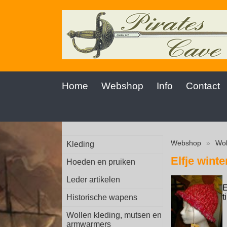
Home
Webshop
Info
Contact
Webshop
»
Wol
Kleding
Elfje win
Hoeden en pruiken
Leder artikelen
E
t
Historische wapens
Wollen kleding, mutsen en
armwarmers