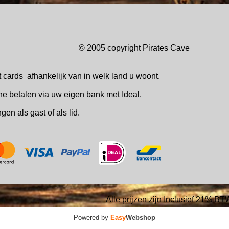
© 2005 copyright Pirates Ca
t cards
afhankelijk van in welk
land u woont.
ne betalen via uw eigen bank met Ideal.
ingen
als gast of als lid.
Alle prijzen zijn Inclusief 21% BT
Powered by
Easy
Webshop