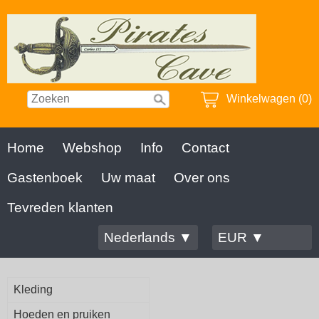
Winkelwagen (0)
Home
Webshop
Info
Contact
Gastenboek
Uw maat
Over ons
Tevreden klanten
Nederlands ▼
EUR ▼
Kleding
Hoeden en pruiken