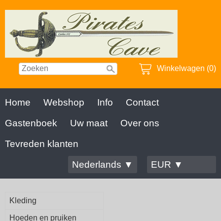
Winkelwagen (0)
Home
Webshop
Info
Contact
Gastenboek
Uw maat
Over ons
Tevreden klanten
Nederlands ▼
EUR ▼
Kleding
Hoeden en pruiken