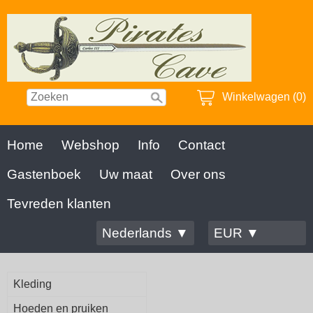
Winkelwagen (0)
Home
Webshop
Info
Contact
Gastenboek
Uw maat
Over ons
Tevreden klanten
Nederlands ▼
EUR ▼
Kleding
Hoeden en pruiken