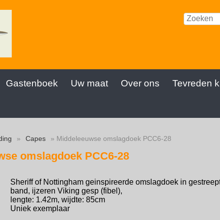
Gastenboek
Uw maat
Over ons
Tevreden k
ding
»
Capes
» Middeleeuwse omslagdoek PCC6-28
wse omslagdoek PCC6-28
Sheriff of Nottingham geinspireerde omslagdoek in gestreept zw
band, ijzeren Viking gesp (fibel),
lengte: 1.42m, wijdte: 85cm
Uniek exemplaar