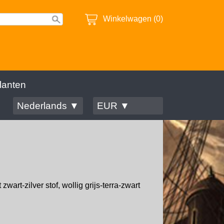
Winkelwagen (0)
lanten
Nederlands ▼
EUR ▼
art-zilver stof, wollig grijs-terra-zwart