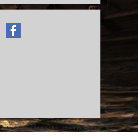
ve
W -
Algemene voorwaarden
-
Privacyverklaring