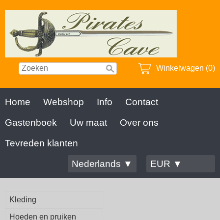
Winkelwagen (0)
Home
Webshop
Info
Contact
Gastenboek
Uw maat
Over ons
Tevreden klanten
Nederlands ▼
EUR ▼
Kleding
Hoeden en pruiken