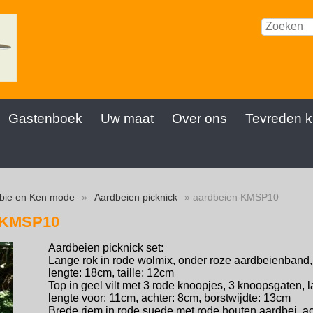
Gastenboek
Uw maat
Over ons
Tevreden k
bie en Ken mode
»
Aardbeien picknick
» aardbeien KMSP10
 KMSP10
Aardbeien picknick set:
Lange rok in rode wolmix, onder roze aardbeienband,
lengte: 18cm, taille: 12cm
Top in geel vilt met 3 rode knoopjes, 3 knoopsgaten
lengte voor: 11cm, achter: 8cm, borstwijdte: 13cm
Brede riem in rode suede met rode houten aardbei, ac