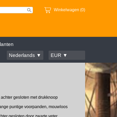
Winkelwagen (0)
lanten
Nederlands ▼
EUR ▼
 achter gesloten met drukknoop
, lange puntige voorpanden, mouwloos
hter gesloten door zwarte veter,