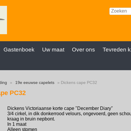
Gastenboek
Uw maat
Over ons
Tevreden k
ding
»
19e eeuwse capelets
» Dickens cape PC32
ape PC32
Dickens Victoriaanse korte cape "December Diary"
3/4 cirkel, in dik donkerrood velours, ongevoerd, geen schoude
kraag in bruin nepbont.
In 1 maat
Alleen stomen