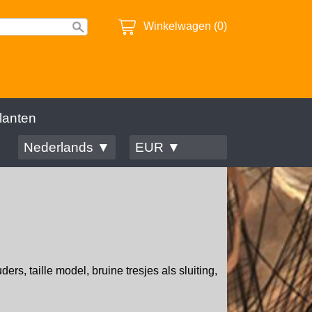
Winkelwagen (0)
lanten
Nederlands ▼
EUR ▼
rs, taille model, bruine tresjes als sluiting,