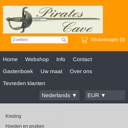
Winkelwagen (0)
Home
Webshop
Info
Contact
Gastenboek
Uw maat
Over ons
Tevreden klanten
Nederlands ▼
EUR ▼
Kleding
Hoeden en pruiken