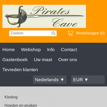
Winkelwagen (0)
Home
Webshop
Info
Contact
Gastenboek
Uw maat
Over ons
Tevreden klanten
Nederlands ▼
EUR ▼
Kleding
Hoeden en pruiken