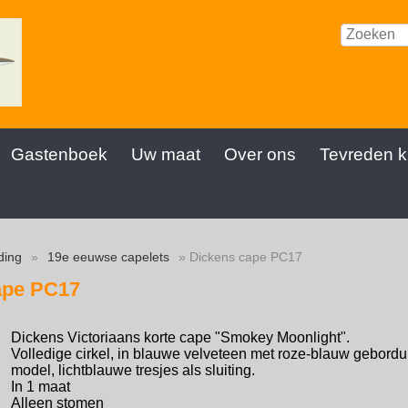
Gastenboek
Uw maat
Over ons
Tevreden k
ding
»
19e eeuwse capelets
» Dickens cape PC17
ape PC17
Dickens Victoriaans korte cape "Smokey Moonlight".
Volledige cirkel, in blauwe velveteen met roze-blauw geborduu
model, lichtblauwe tresjes als sluiting.
In 1 maat
Alleen stomen