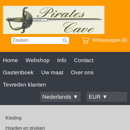
Winkelwagen (0)
Home
Webshop
Info
Contact
Gastenboek
Uw maat
Over ons
Tevreden klanten
Nederlands ▼
EUR ▼
Kleding
Hoeden en pruiken