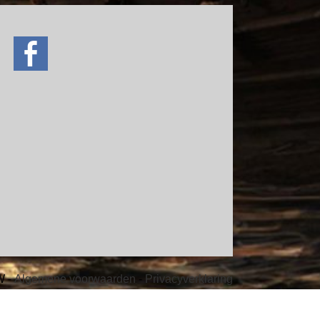
ve
W -
Algemene voorwaarden
-
Privacyverklaring