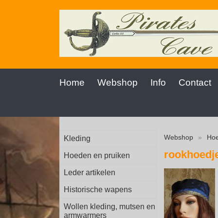
Home
Webshop
Info
Contact
Webshop
»
Hoe
Kleding
rookhoedj
Hoeden en pruiken
Leder artikelen
Historische wapens
Wollen kleding, mutsen en
armwarmers