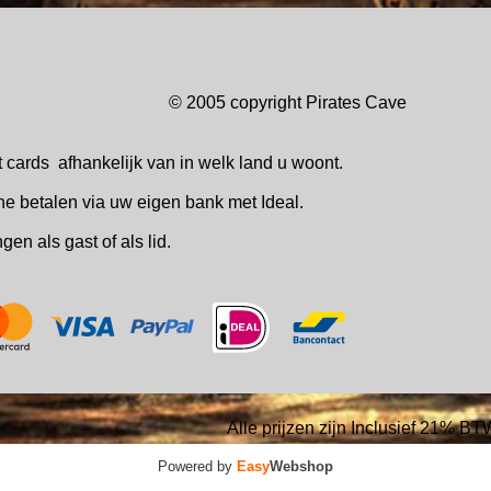
© 2005 copyright Pirates Ca
t cards
afhankelijk van in welk
land u woont.
ne betalen via uw eigen bank met Ideal.
ingen
als gast of als lid.
Alle prijzen zijn Inclusief 21% BT
Powered by
Easy
Webshop