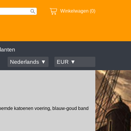
Winkelwagen (0)
lanten
Nederlands ▼
EUR ▼
bloemde katoenen voering, blauw-goud band