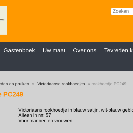
Gastenboek
Uw maat
Over ons
Tevreden k
den en pruiken
»
Victoriaanse rookhoedjes
» rookhoedje PC249
e PC249
Victoriaans rookhoedje in blauw satijn, wit-blauw ge
Alleen in mt. 57
Voor mannen en vrouwen