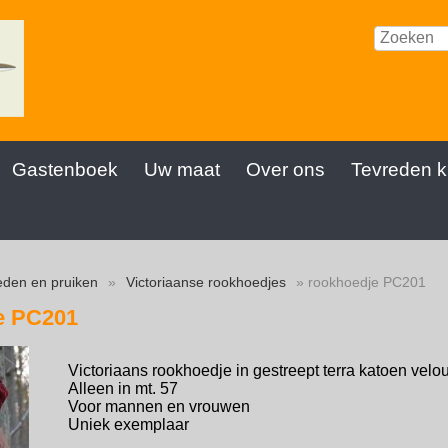
Gastenboek
Uw maat
Over ons
Tevreden k
den en pruiken
»
Victoriaanse rookhoedjes
» rookhoedje PC201
e PC201
Victoriaans rookhoedje in gestreept terra katoen velo
Alleen in mt. 57
Voor mannen en vrouwen
Uniek exemplaar