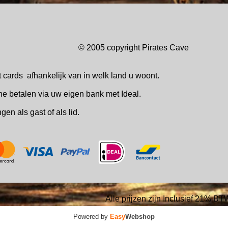
© 2005 copyright Pirates Ca
t cards
afhankelijk van in welk
land u woont.
ne betalen via uw eigen bank met Ideal.
ingen
als gast of als lid.
Alle prijzen zijn Inclusief 21% BT
Powered by
Easy
Webshop