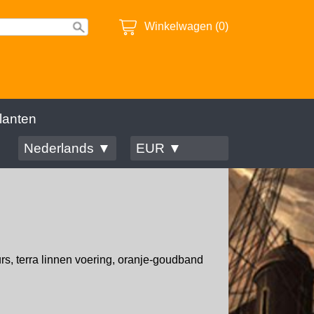
Winkelwagen (0)
lanten
Nederlands ▼
EUR ▼
urs, terra linnen voering, oranje-goudband