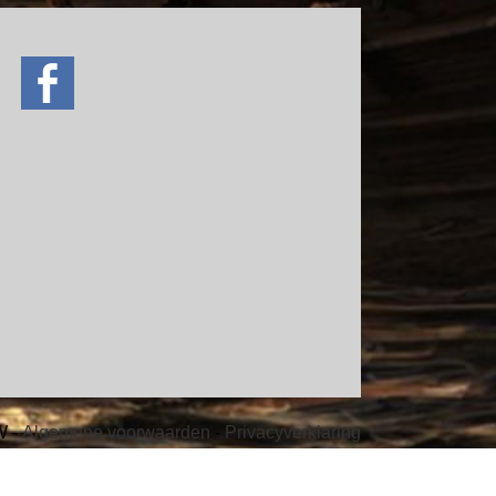
ve
W -
Algemene voorwaarden
-
Privacyverklaring