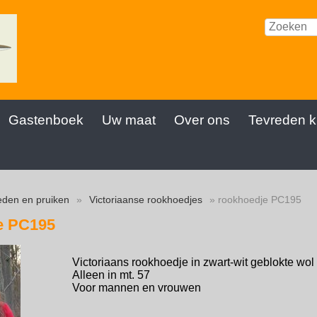
Gastenboek
Uw maat
Over ons
Tevreden k
den en pruiken
»
Victoriaanse rookhoedjes
» rookhoedje PC195
e PC195
Victoriaans rookhoedje in zwart-wit geblokte wol
Alleen in mt. 57
Voor mannen en vrouwen