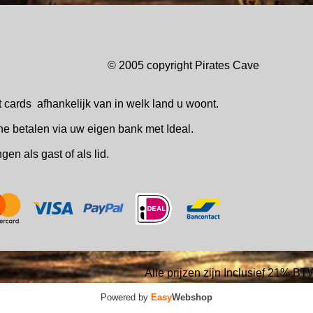
© 2005 copyright Pirates Ca
t cards
afhankelijk van in welk
land u woont.
ne betalen via uw eigen bank met Ideal.
ingen
als gast of als lid.
Alle prijzen zijn Inclusief 21% BT
Powered by
Easy
Webshop