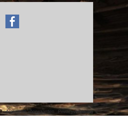
ve
W -
Algemene voorwaarden
-
Privacyverklaring