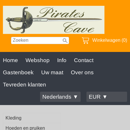
Winkelwagen (0)
Home
Webshop
Info
Contact
Gastenboek
Uw maat
Over ons
Tevreden klanten
Nederlands ▼
EUR ▼
Kleding
Hoeden en pruiken