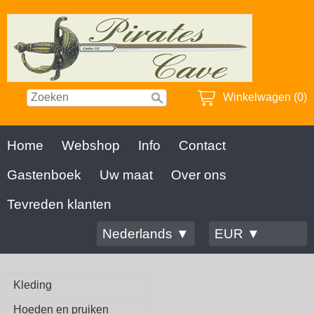
Winkelwagen (0)
Home
Webshop
Info
Contact
Gastenboek
Uw maat
Over ons
Tevreden klanten
Nederlands ▼
EUR ▼
Kleding
Hoeden en pruiken