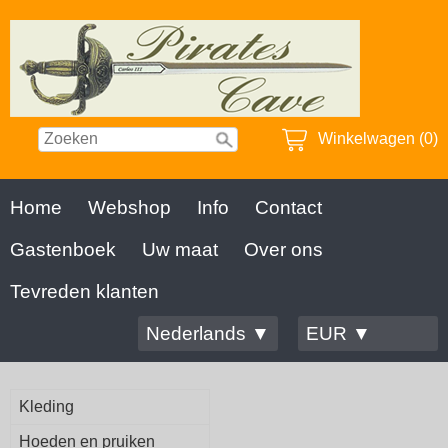
Winkelwagen (0)
Home
Webshop
Info
Contact
Gastenboek
Uw maat
Over ons
Tevreden klanten
Nederlands ▼
EUR ▼
Kleding
Hoeden en pruiken