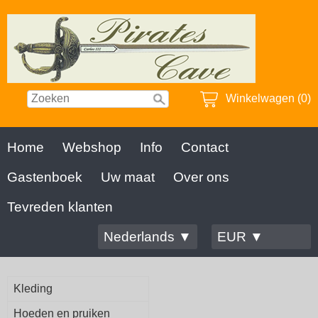
Winkelwagen (0)
Home
Webshop
Info
Contact
Gastenboek
Uw maat
Over ons
Tevreden klanten
Nederlands ▼
EUR ▼
Kleding
Hoeden en pruiken