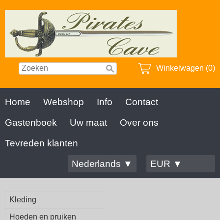
Winkelwagen (0)
Home
Webshop
Info
Contact
Gastenboek
Uw maat
Over ons
Tevreden klanten
Nederlands ▼
EUR ▼
Kleding
Hoeden en pruiken