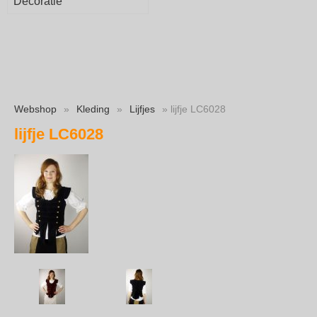
Decoratie
Webshop
»
Kleding
»
Lijfjes
» lijfje LC6028
lijfje LC6028