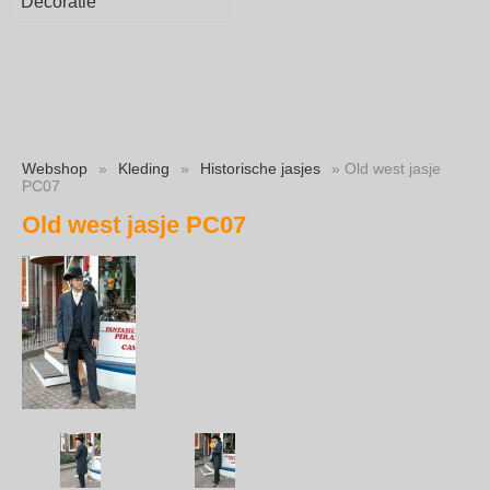
Decoratie
Webshop
»
Kleding
»
Historische jasjes
» Old west jasje
PC07
Old west jasje PC07