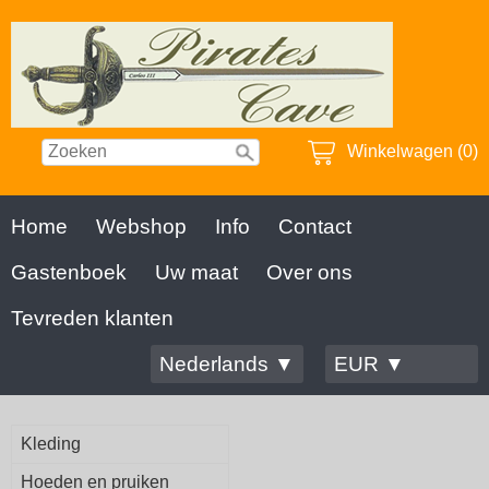
Winkelwagen (0)
Home
Webshop
Info
Contact
Gastenboek
Uw maat
Over ons
Tevreden klanten
Nederlands ▼
EUR ▼
Kleding
Hoeden en pruiken