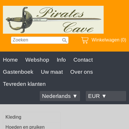
Winkelwagen (0)
Home
Webshop
Info
Contact
Gastenboek
Uw maat
Over ons
Tevreden klanten
Nederlands ▼
EUR ▼
Kleding
Hoeden en pruiken