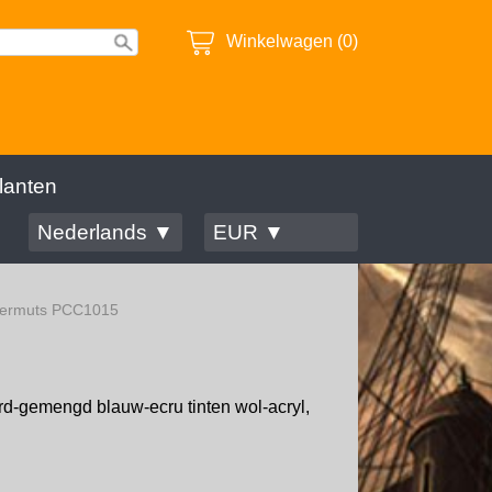
Winkelwagen (0)
lanten
Nederlands ▼
EUR ▼
termuts PCC1015
rd-gemengd blauw-ecru tinten wol-acryl,