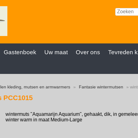
Gastenboek
Uw maat
Over ons
Tevreden k
len kleding, mutsen en armwarmers
»
Fantasie wintermutsen
» win
s PCC1015
wintermuts "Aquamarijn Aquarium", gehaakt, dik, in gemelee
winter warm in maat Medium-Large