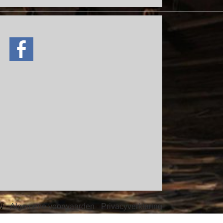
ve
W -
Algemene voorwaarden
-
Privacyverklaring