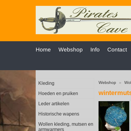
Home
Webshop
Info
Contact
Webshop
»
Wol
Kleding
wintermut
Hoeden en pruiken
Leder artikelen
Historische wapens
Wollen kleding, mutsen en
armwarmers